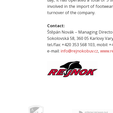
day, it has operated a total of 5
involved in the import of footwea
turnover of the company.
Contact:
Štěpán Novák – Managing Directo
Sokolovská 58, 360 05 Karlovy Var
tel./fax: +420 353 568 103, mobil: 
e-mail:
info@rejnokobuv.cz
,
www.re