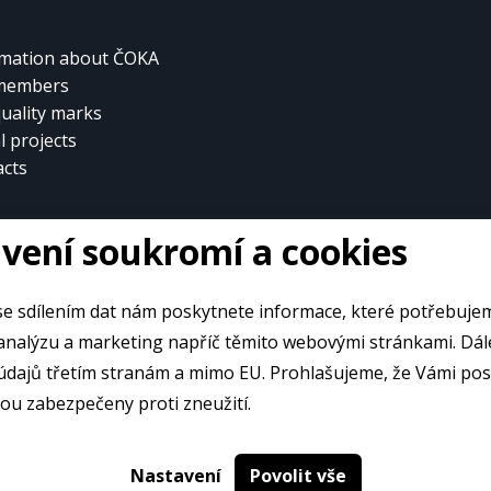
rmation about ČOKA
members
uality marks
l projects
acts
vení soukromí a cookies
e sdílením dat nám poskytnete informace, které potřebuje
alýzu a marketing napříč těmito webovými stránkami. Dále souhlasíte
údajů třetím stranám a mimo EU. Prohlašujeme, že Vámi po
ou zabezpečeny proti zneužití.
Nastavení
Povolit vše