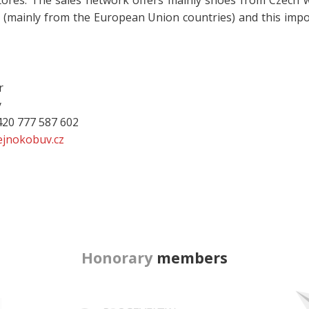
 stores. The sales network offers mainly shoes from Czech 
r (mainly from the European Union countries) and this impo
r
y
+420 777 587 602
jnokobuv.cz
Honorary
members