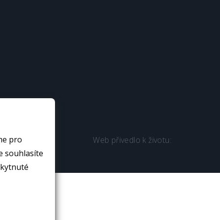
me pro
Web přivedlo k životu:
skytnuté