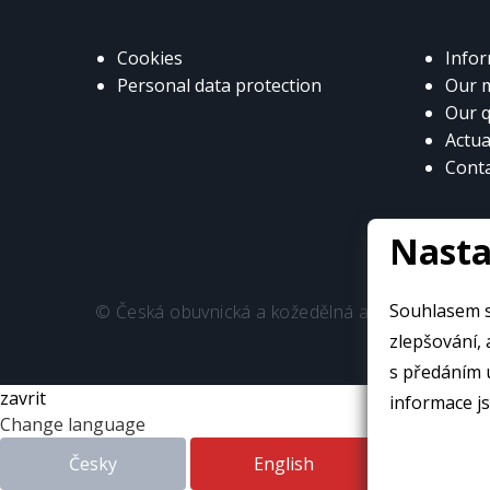
Cookies
Info
Personal data protection
Our 
Our q
Actua
Cont
Nasta
Souhlasem s
© Česká obuvnická a kožedělná asociace
zlepšování, an
s předáním 
zavrit
informace js
Change language
Česky
English