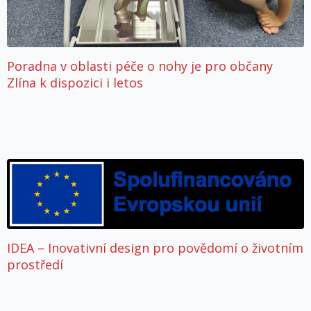
Poradna v oblasti péče o nohy je pro občany
Zlína k dispozici i letos
IDEA – Inovativní design pro povědomí o životním
prostředí