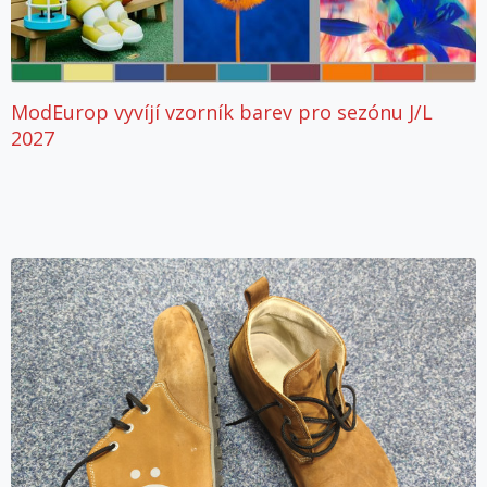
ModEurop vyvíjí vzorník barev pro sezónu J/L
2027