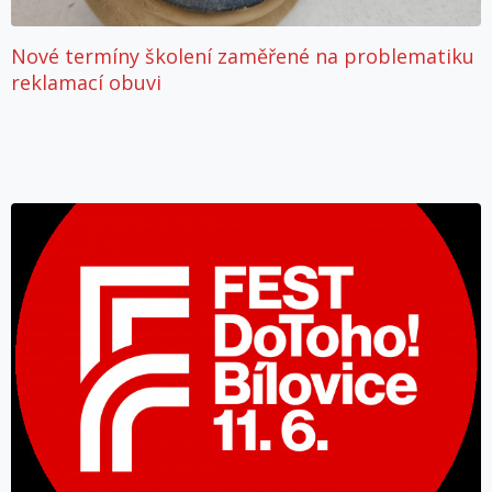
Nové termíny školení zaměřené na problematiku
reklamací obuvi