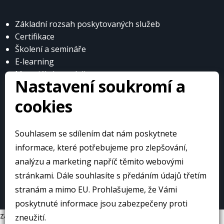
Základní rozsah poskytovaných služeb
Certifikace
Školení a semináře
E-learning
Materiály k prodeji
Nastavení soukromí a
cookies
Souhlasem se sdílením dat nám poskytnete
© Česká obuvnická a kožedělná asociace
informace, které potřebujeme pro zlepšování,
analýzu a marketing napříč těmito webovými
stránkami. Dále souhlasíte s předáním údajů třetím
Web přivedlo k životu:
stranám a mimo EU. Prohlašujeme, že Vámi
poskytnuté informace jsou zabezpečeny proti
zavrit
zneužití.