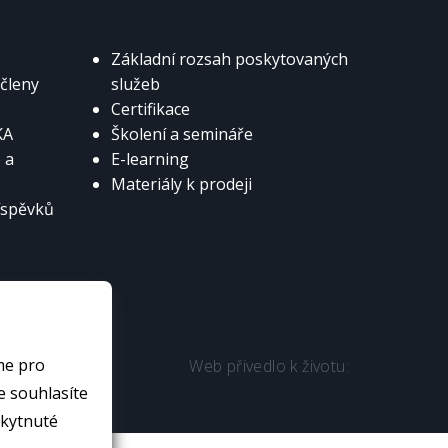
Základní rozsah poskytovaných
 členy
služeb
Certifikace
KA
Školení a semináře
 a
E-learning
Materiály k prodeji
íspěvků
me pro
Web přivedlo k životu:
skytnuté