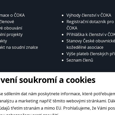
rmace o ČOKA
Výhody členství v ČOKA
členové
Registrační dotazník pro
vé obouvání
ČOKA
lní projekty
Přihláška k členství v ČO
akty
Stanovy České obuvnické
kt na soudní znalce
kožedělné asociace
Výše plateb členských př
Seznam členů
vení soukromí a cookies
e sdílením dat nám poskytnete informace, které potřebuje
alýzu a marketing napříč těmito webovými stránkami. Dále souhlasíte
údajů třetím stranám a mimo EU. Prohlašujeme, že Vámi po