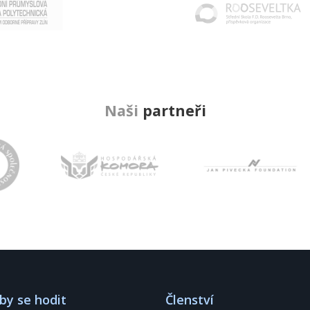
Naši
partneři
by se hodit
Členství