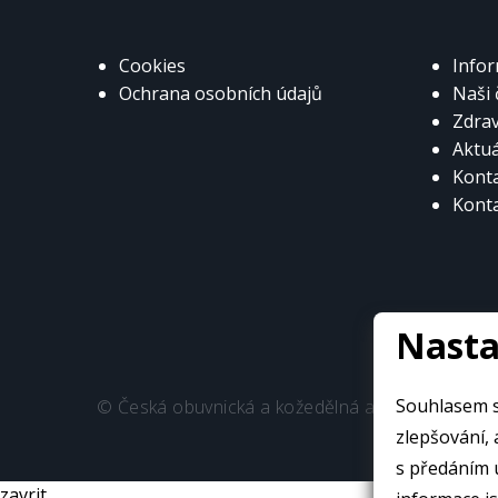
Cookies
Info
Ochrana osobních údajů
Naši 
Zdra
Aktuá
Kont
Konta
Nasta
Souhlasem s
© Česká obuvnická a kožedělná asociace
zlepšování, an
s předáním 
zavrit