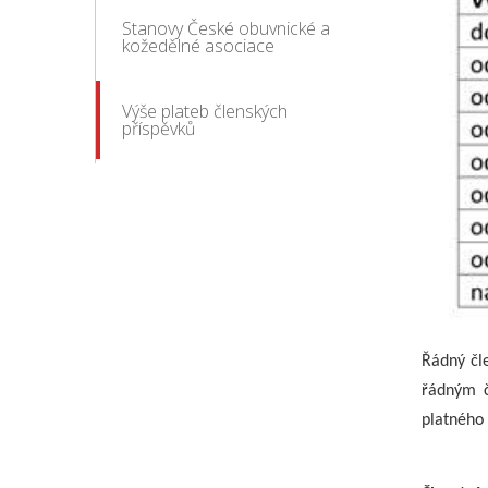
Stanovy České obuvnické a
kožedělné asociace
Výše plateb členských
příspěvků
Řádný čle
řádným č
platného