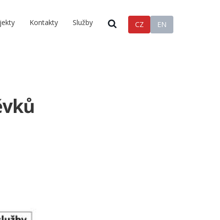
jekty
Kontakty
Služby
CZ
EN
ěvků