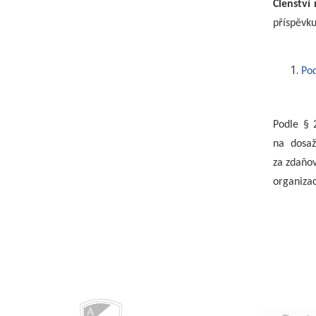
Členství
příspěvku
Pod
Podle § 
na dosaž
za zdaňov
organiza