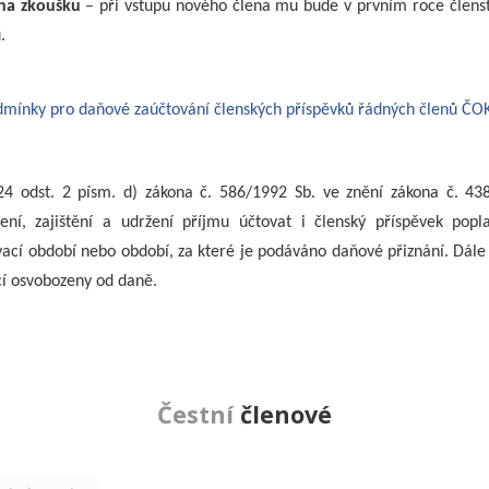
 na zkoušku
– při vstupu nového člena mu bude v prvním roce členst
.
mínky pro daňové zaúčtování členských příspěvků řádných členů ČOK
24 odst. 2 písm. d) zákona č. 586/1992 Sb. ve znění zákona č. 438
ení, zajištění a udržení příjmu účtovat i členský příspěvek pop
ací období nebo období, za které je podáváno daňové přiznání. Dále d
cí osvobozeny od daně.
Čestní
členové