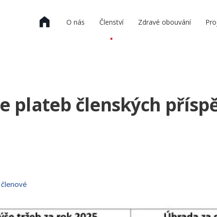
O nás
Členství
Zdravé obouvání
Pro
e plateb členských přísp
 členové