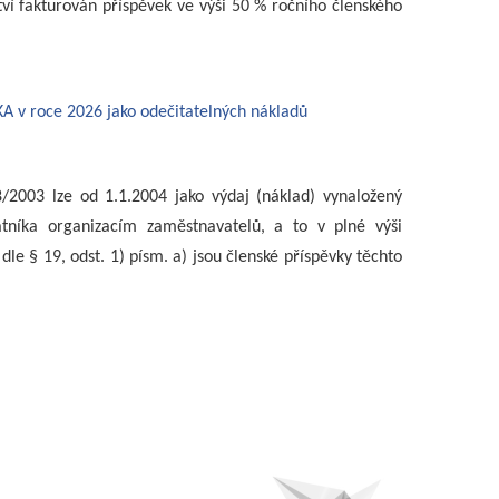
ví fakturován příspěvek ve výši 50 % ročního členského
A v roce 2026 jako odečitatelných nákladů
/2003 lze od 1.1.2004 jako výdaj (náklad) vynaložený
latníka organizacím zaměstnavatelů, a to v plné výši
le § 19, odst. 1) písm. a) jsou členské příspěvky těchto