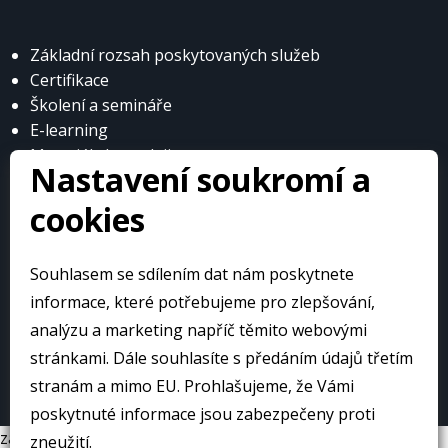
Základní rozsah poskytovaných služeb
Certifikace
Školení a semináře
E-learning
Materiály k prodeji
Nastavení soukromí a
cookies
Souhlasem se sdílením dat nám poskytnete
© Česká obuvnická a kožedělná asociace
informace, které potřebujeme pro zlepšování,
analýzu a marketing napříč těmito webovými
stránkami. Dále souhlasíte s předáním údajů třetím
Web přivedlo k životu:
stranám a mimo EU. Prohlašujeme, že Vámi
poskytnuté informace jsou zabezpečeny proti
zavrit
zneužití.