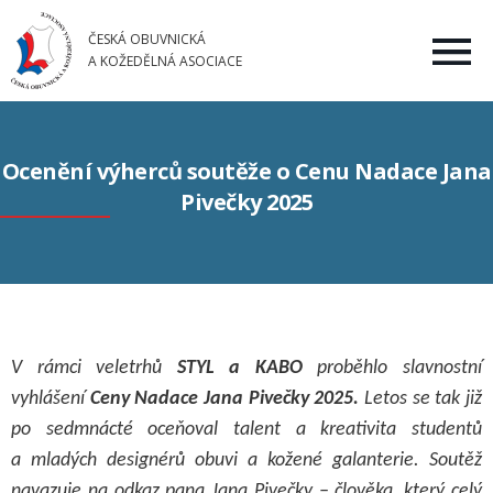
ČESKÁ OBUVNICKÁ
A KOŽEDĚLNÁ ASOCIACE
Ocenění výherců soutěže o Cenu Nadace Jana
Pivečky 2025
V rámci veletrhů
STYL a KABO
proběhlo slavnostní
vyhlášení
Ceny Nadace Jana Pivečky 2025.
Letos se tak již
po sedmnácté oceňoval talent a kreativita studentů
a mladých designérů obuvi a kožené galanterie. Soutěž
navazuje na odkaz pana Jana Pivečky – člověka, který celý