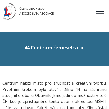
ČESKÁ OBUVNICKÁ
A KOŽEDĚLNÁ ASOCIACE
44 Centrum řemesel s.r.o.
Centrum nabízí místo pro zručnost a kreativní tvorbu.
Prvotním krokem bylo otevřít Dílnu 44 na záchranu
studijního oboru Obuvník. Jsme jedinou možností v celé
ČR, kde je zpřístupněné tento obor s akreditací MŠMT
ještě vystudovat. Záleží nám na tom, aby Zlín zůstal