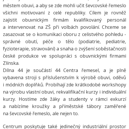
městem obuvi, a aby se zde mohli učit ševcovské řemeslo
všichni motivovaní z celé republiky. Cílem je rovněž
zajistit obuvnickým firmám kvalifikovaný personál
a intervenovat na ZŠ při volbách povolání. Chceme se
zasazovat se o komunikaci oboru z celistvého pohledu -
správné obutí, péče o tělo (podiatrie, pediatrie,
fyzioterapie, stravování) a snaha o zvýšení soběstačnosti
české produkce ve spolupráci s obuvnickými firmami
Zlínska.
Dílna 44 je součástí 44 Centra řemesel, a je plně
vybavena stroji s příslušenstvím k výrobě obuvi, oděvů
i módních doplňků. Probíhají zde krátkodobé workshopy
na výrobu vlastní obuvi, rekvalifikační kurzy i individuální
kurzy. Hostíme zde žáky a studenty v rámci exkurzí
a nabízíme kroužky a příměstské tábory zaměřené
na ševcovské řemeslo, ale nejen to.
Centrum poskytuje také jedinečný industriální prostor