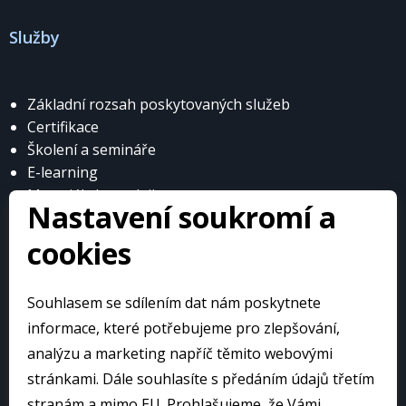
Služby
Základní rozsah poskytovaných služeb
Certifikace
Školení a semináře
E-learning
Materiály k prodeji
Nastavení soukromí a
cookies
Souhlasem se sdílením dat nám poskytnete
© Česká obuvnická a kožedělná asociace
informace, které potřebujeme pro zlepšování,
analýzu a marketing napříč těmito webovými
stránkami. Dále souhlasíte s předáním údajů třetím
Web přivedlo k životu:
stranám a mimo EU. Prohlašujeme, že Vámi