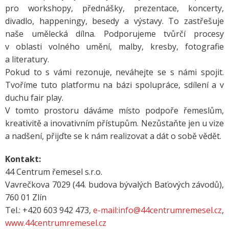
pro workshopy, přednášky, prezentace, koncerty,
divadlo, happeningy, besedy a výstavy. To zastřešuje
naše umělecká dílna. Podporujeme tvůrčí procesy
v oblasti volného umění, malby, kresby, fotografie
a literatury.
Pokud to s vámi rezonuje, neváhejte se s námi spojit.
Tvoříme tuto platformu na bázi spolupráce, sdílení a v
duchu fair play.
V tomto prostoru dáváme místo podpoře řemeslům,
kreativitě a inovativním přístupům. Nezůstaňte jen u vize
a nadšení, přijďte se k nám realizovat a dát o sobě vědět.
Kontakt:
44 Centrum řemesel s.r.o.
Vavrečkova 7029 (44. budova bývalých Baťových závodů),
760 01 Zlín
Tel.: +420 603 942 473,
e-mail:info@44centrumremesel.cz
,
www.44centrumremesel.cz