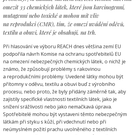
omezit 33 chemických látek, které jsou karcinogenní,
mutagenní nebo toxické a mohou mít vliv
na reprodukci (CMR), tím, že omezí uvádění oděvů,
textilu a obuvi, které je obsahují, na trh.
Při hlasování ve výboru REACH dnes většina zemí EU
podpořila návrh Komise na ochranu spotřebitelů EU
na omezení nebezpečných chemických látek, o nichž je
známo, že způsobují problémy s rakovinou
a reprodukčními problémy. Uvedené látky mohou být
přítomny v oděvu, textilu a obuvi buď z výrobního
procesu, nebo proto, že byly přidány záměrně tak, aby
zajistily specifické vlastnosti textilních látek, jako je
snížení srážlivosti nebo jako nemačkavá úprava.
Spotřebitelé mohou být vystaveni těmto nebezpečným
látkám při styku s kůží, při vdechnutí nebo při
neúmyslném požití prachu uvolněného z textilních