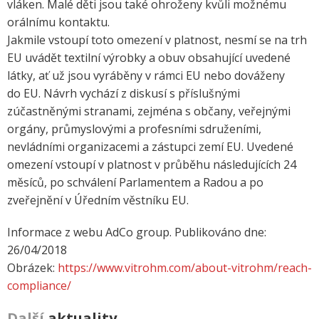
vláken. Malé děti jsou také ohroženy kvůli možnému
orálnímu kontaktu.
Jakmile vstoupí toto omezení v platnost, nesmí se na trh
EU uvádět textilní výrobky a obuv obsahující uvedené
látky, ať už jsou vyráběny v rámci EU nebo dováženy
do EU. Návrh vychází z diskusí s příslušnými
zúčastněnými stranami, zejména s občany, veřejnými
orgány, průmyslovými a profesními sdruženími,
nevládními organizacemi a zástupci zemí EU. Uvedené
omezení vstoupí v platnost v průběhu následujících 24
měsíců, po schválení Parlamentem a Radou a po
zveřejnění v Úředním věstníku EU.
Informace z webu AdCo group. Publikováno dne:
26/04/2018
Obrázek:
https://www.vitrohm.com/about-vitrohm/reach-
compliance/
Další
aktuality