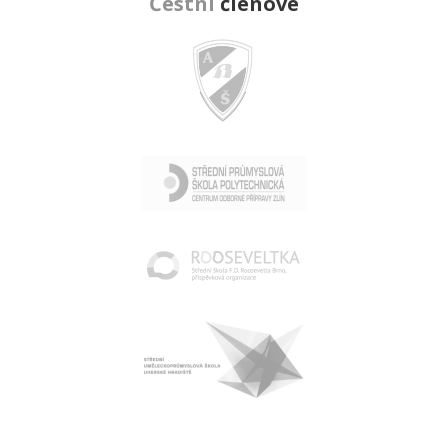
Čestní
členové