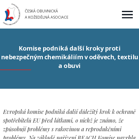
ČESKÁ OBUVNICKÁ
A KOŽEDĚLNÁ ASOCIACE
Komise podniká další kroky proti
nebezpečným chemikáliím v oděvech, textilu
a obuvi
Evropská komise podniká další důležitý krok k ochraně
spotřebitelů EU před látkami, o nichž je známo, že
způsobují problémy s rakovinou a reprodukčními
problémy. Na základě nařízení REACH Komise navrhla