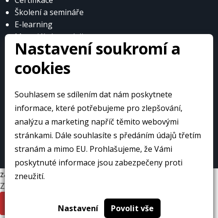
Certifikace
Školení a semináře
E-learning
Materiály k prodeji
Nastavení soukromí a
cookies
Souhlasem se sdílením dat nám poskytnete
© Česká obuvnická a kožedělná asociace
informace, které potřebujeme pro zlepšování,
analýzu a marketing napříč těmito webovými
stránkami. Dále souhlasíte s předáním údajů třetím
Web přivedlo k životu:
stranám a mimo EU. Prohlašujeme, že Vámi
poskytnuté informace jsou zabezpečeny proti
zavrit
zneužití.
Změnit jazyk
Česky
English
Nastavení
Povolit vše