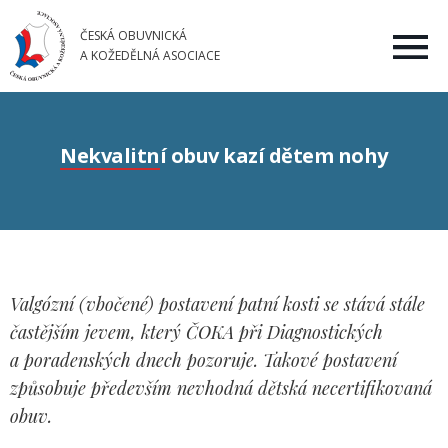
ČESKÁ OBUVNICKÁ
A KOŽEDĚLNÁ ASOCIACE
Nekvalitní obuv kazí dětem nohy
Valgózní (vbočené) postavení patní kosti se stává stále
častějším jevem, který ČOKA při Diagnostických
a poradenských dnech pozoruje. Takové postavení
způsobuje především nevhodná dětská necertifikovaná
obuv.