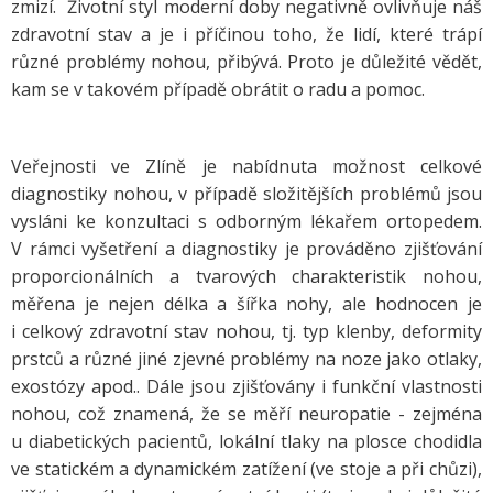
zmizí. Životní styl moderní doby negativně ovlivňuje náš
zdravotní stav a je i příčinou toho, že lidí, které trápí
různé problémy nohou, přibývá. Proto je důležité vědět,
kam se v takovém případě obrátit o radu a pomoc.
Veřejnosti ve Zlíně je nabídnuta možnost celkové
diagnostiky nohou, v případě složitějších problémů jsou
vysláni ke konzultaci s odborným lékařem ortopedem.
V rámci vyšetření a diagnostiky je prováděno zjišťování
proporcionálních a tvarových charakteristik nohou,
měřena je nejen délka a šířka nohy, ale hodnocen je
i celkový zdravotní stav nohou, tj. typ klenby, deformity
prstců a různé jiné zjevné problémy na noze jako otlaky,
exostózy apod.. Dále jsou zjišťovány i funkční vlastnosti
nohou, což znamená, že se měří neuropatie - zejména
u diabetických pacientů, lokální tlaky na plosce chodidla
ve statickém a dynamickém zatížení (ve stoje a při chůzi),