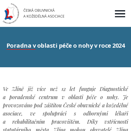
ČESKÁ OBUVNICKÁ
A KOŽEDĚLNÁ ASOCIACE
Poradna v oblasti péče o nohy v roce 2024
Ve Zlíně již více než 12 let funguje Diagnostické
a poradenské centrum v oblasti péče o nohy. Je
provozováno pod záštitou České obuvnické a kožedělné
asociace, ve spolupráci s odbornými lékaři
a rehabilitačním pracovištěm. Díky vstřícnosti
statutárního města Zlína mohou obyvatelé Zlína