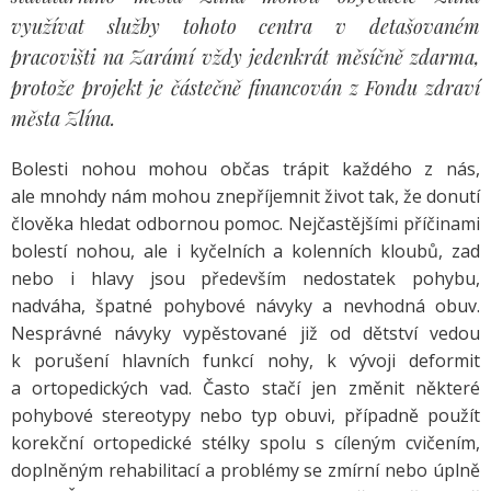
využívat služby tohoto centra v detašovaném
pracovišti na Zarámí vždy jedenkrát měsíčně zdarma,
protože projekt je částečně financován z Fondu zdraví
města Zlína.
Bolesti nohou mohou občas trápit každého z nás,
ale mnohdy nám mohou znepříjemnit život tak, že donutí
člověka hledat odbornou pomoc. Nejčastějšími příčinami
bolestí nohou, ale i kyčelních a kolenních kloubů, zad
nebo i hlavy jsou především nedostatek pohybu,
nadváha, špatné pohybové návyky a nevhodná obuv.
Nesprávné návyky vypěstované již od dětství vedou
k porušení hlavních funkcí nohy, k vývoji deformit
a ortopedických vad. Často stačí jen změnit některé
pohybové stereotypy nebo typ obuvi, případně použít
korekční ortopedické stélky spolu s cíleným cvičením,
doplněným rehabilitací a problémy se zmírní nebo úplně