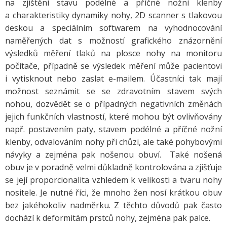
na zjištění stavu podélné a příčné nožní klenby
a charakteristiky dynamiky nohy, 2D scanner s tlakovou
deskou a speciálním softwarem na vyhodnocování
naměřených dat s možností grafického znázornění
výsledků měření tlaků na plosce nohy na monitoru
počítače, případně se výsledek měření může pacientovi
i vytisknout nebo zaslat e-mailem. Účastníci tak mají
možnost seznámit se se zdravotním stavem svých
nohou, dozvědět se o případných negativních změnách
jejich funkčních vlastností, které mohou být ovlivňovány
např. postavením paty, stavem podélné a příčné nožní
klenby, odvalováním nohy při chůzi, ale také pohybovými
návyky a zejména pak nošenou obuví. Také nošená
obuv je v poradně velmi důkladně kontrolována a zjišťuje
se její proporcionalita vzhledem k velikosti a tvaru nohy
nositele. Je nutné říci, že mnoho žen nosí krátkou obuv
bez jakéhokoliv nadměrku. Z těchto důvodů pak často
dochází k deformitám prstců nohy, zejména pak palce.