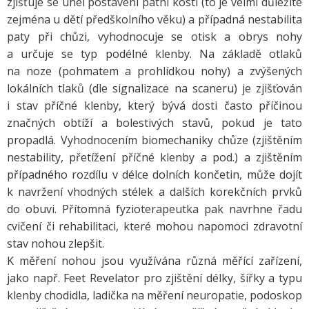
zjišťuje se úhel postavení patní kosti (to je velmi důležité
zejména u dětí předškolního věku) a případná nestabilita
paty při chůzi, vyhodnocuje se otisk a obrys nohy
a určuje se typ podélné klenby. Na základě otlaků
na noze (pohmatem a prohlídkou nohy) a zvýšených
lokálních tlaků (dle signalizace na scaneru) je zjišťován
i stav příčné klenby, který bývá dosti často příčinou
značných obtíží a bolestivých stavů, pokud je tato
propadlá. Vyhodnocením biomechaniky chůze (zjištěním
nestability, přetížení příčné klenby a pod.) a zjištěním
případného rozdílu v délce dolních končetin, může dojít
k navržení vhodných stélek a dalších korekčních prvků
do obuvi. Přítomná fyzioterapeutka pak navrhne řadu
cvičení či rehabilitaci, které mohou napomoci zdravotní
stav nohou zlepšit.
K měření nohou jsou využívána různá měřící zařízení,
jako např. Feet Revelator pro zjištění délky, šířky a typu
klenby chodidla, ladička na měření neuropatie, podoskop