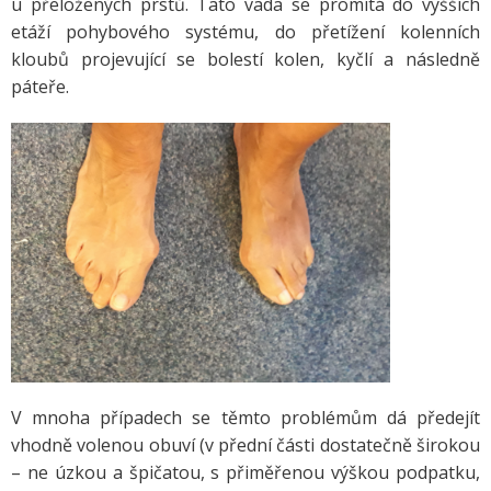
u přeložených prstů. Tato vada se promítá do vyšších
etáží pohybového systému, do přetížení kolenních
kloubů projevující se bolestí kolen, kyčlí a následně
páteře.
V mnoha případech se těmto problémům dá předejít
vhodně volenou obuví (v přední části dostatečně širokou
– ne úzkou a špičatou, s přiměřenou výškou podpatku,