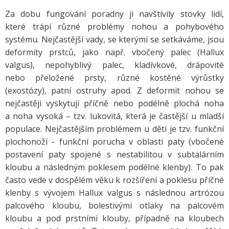
Za dobu fungování poradny ji navštívily stovky lidí,
které trápí různé problémy nohou a pohybového
systému. Nejčastější vady, se kterými se setkáváme, jsou
deformity prstců, jako např. vbočený palec (Hallux
valgus), nepohyblivý palec, kladívkové, drápovité
nebo přeložené prsty, různé kostěné výrůstky
(exostózy), patní ostruhy apod. Z deformit nohou se
nejčastěji vyskytují příčně nebo podélně plochá noha
a noha vysoká – tzv. lukovitá, která je častější u mladší
populace. Nejčastějším problémem u dětí je tzv. funkční
plochonoží - funkční porucha v oblasti paty (vbočené
postavení paty spojené s nestabilitou v subtalárním
kloubu a následným poklesem podélné klenby). To pak
často vede v dospělém věku k rozšíření a poklesu příčné
klenby s vývojem Hallux valgus s následnou artrózou
palcového kloubu, bolestivými otlaky na palcovém
kloubu a pod prstními klouby, případně na kloubech