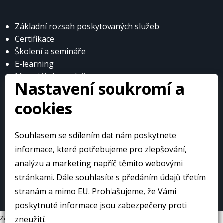
Základní rozsah poskytovaných služeb
Certifikace
Školení a semináře
E-learning
Materiály k prodeji
Nastavení soukromí a
cookies
Souhlasem se sdílením dat nám poskytnete
© Česká obuvnická a kožedělná asociace
informace, které potřebujeme pro zlepšování,
analýzu a marketing napříč těmito webovými
stránkami. Dále souhlasíte s předáním údajů třetím
Web přivedlo k životu:
stranám a mimo EU. Prohlašujeme, že Vámi
poskytnuté informace jsou zabezpečeny proti
zavrit
zneužití.