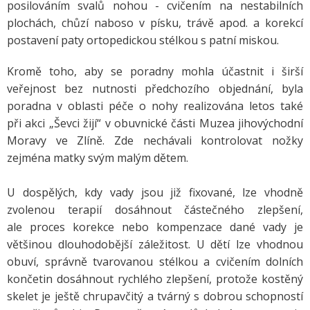
posilováním svalů nohou - cvičením na nestabilních
plochách, chůzí naboso v písku, trávě apod. a korekcí
postavení paty ortopedickou stélkou s patní miskou.
Kromě toho, aby se poradny mohla účastnit i širší
veřejnost bez nutnosti předchozího objednání, byla
poradna v oblasti péče o nohy realizována letos také
při akci „Ševci žijí“ v obuvnické části Muzea jihovýchodní
Moravy ve Zlíně. Zde nechávali kontrolovat nožky
zejména matky svým malým dětem.
U dospělých, kdy vady jsou již fixované, lze vhodně
zvolenou terapií dosáhnout částečného zlepšení,
ale proces korekce nebo kompenzace dané vady je
většinou dlouhodobější záležitost. U dětí lze vhodnou
obuví, správně tvarovanou stélkou a cvičením dolních
končetin dosáhnout rychlého zlepšení, protože kostěný
skelet je ještě chrupavčitý a tvárný s dobrou schopností