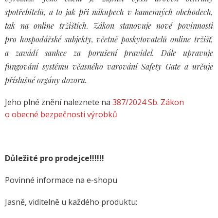
spotřebitelů, a to jak při nákupech v kamenných obchodech,
tak na online tržištích. Zákon stanovuje nové povinnosti
pro hospodářské subjekty, včetně poskytovatelů online tržišť,
a zavádí sankce za porušení pravidel. Dále upravuje
fungování systému včasného varování Safety Gate a určuje
příslušné orgány dozoru.
Jeho plné znění naleznete na
387/2024 Sb. Zákon
o obecné bezpečnosti výrobků
Důležité pro prodejce!!!!!!
Povinné informace na e-shopu
Jasně, viditelně u každého produktu: