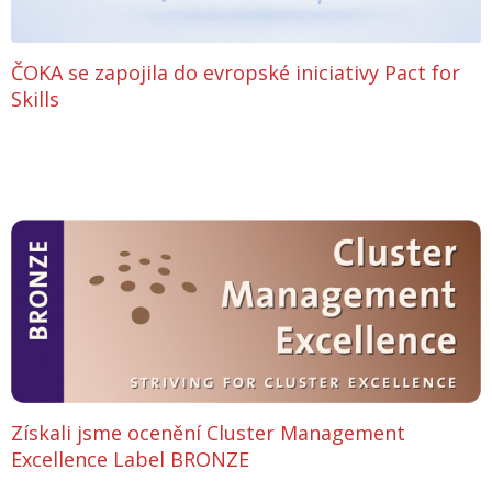
ČOKA se zapojila do evropské iniciativy Pact for
Skills
Získali jsme ocenění Cluster Management
Excellence Label BRONZE