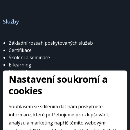
Služby
Základní rozsah poskytovaných služeb
Certifikace
Školení a semináře
E-learning
Materiály k prodeji
Nastavení soukromí a
cookies
Souhlasem se sdílením dat nám poskytnete
© Česká obuvnická a kožedělná asociace
informace, které potřebujeme pro zlepšování,
analýzu a marketing napříč těmito webovými