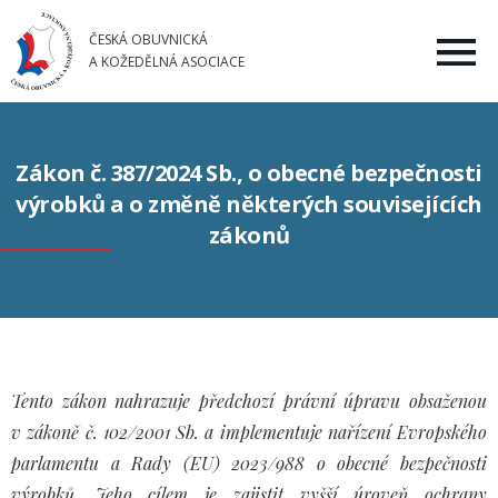
ČESKÁ OBUVNICKÁ
A KOŽEDĚLNÁ ASOCIACE
Zákon č. 387/2024 Sb., o obecné bezpečnosti
výrobků a o změně některých souvisejících
zákonů
Tento zákon nahrazuje předchozí právní úpravu obsaženou
v zákoně č. 102/2001 Sb. a implementuje nařízení Evropského
parlamentu a Rady (EU) 2023/988 o obecné bezpečnosti
výrobků. Jeho cílem je zajistit vyšší úroveň ochrany